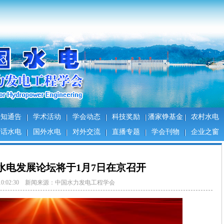
通知通告
学术活动
学会动态
科技奖励
潘家铮基金
农村水电
对话水电
国外水电
对外交流
直播专题
学会刊物
企业之窗
国水电发展论坛将于1月7日在京召开
1/3 10:02:30 新闻来源：中国水力发电工程学会