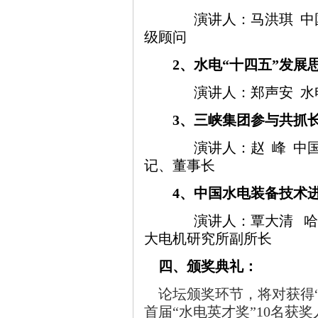
演讲人：马洪琪
中
级顾问
2
、水电“十四五”发展
演讲人：郑声安
水
3
、三峡集团参与共抓
演讲人：赵
峰
中
记、董事长
4
、中国水电装备技术
演讲人：覃大清
哈
大电机研究所副所长
四、颁奖典礼：
论坛颁奖环节，将对
获得
首届“水电
英才奖”10名获